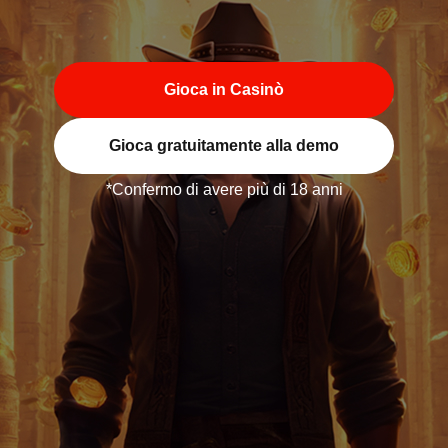
Gioca in Casinò
Gioca gratuitamente alla demo
*Confermo di avere più di 18 anni