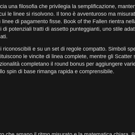
cia una filosofia che privilegia la semplificazione, mant
 cui le linee si risolvono. Il tono è avventuroso ma misura
 linee di pagamento fisse. Book of the Fallen rientra nell
 di potenziali tratti di assetto punteggianti, uno stile adat
ati.
 riconoscibili e su un set di regole compatto. Simboli spe
ituiscono le vincite di linea complete, mentre gli Scatter 
funzionalità completano il round bonus per aggiungere varie
llo spin di base rimanga rapida e comprensibile.
ro che amano il ritmo misurato e la matematica chiara, Bo