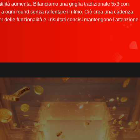
atilità aumenta. Bilanciamo una griglia tradizionale 5x3 con
a ogni round senza rallentare il ritmo. Ciò crea una cadenza
ger delle funzionalità e i risultati concisi mantengono l'attenzione