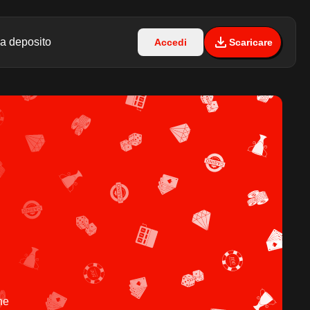
a deposito
Accedi
Scaricare
he