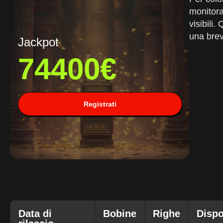
monitorag
visibili
una breve
Jackpot
74400€
Registrati
Data di
Bobine
Righe
Dispo