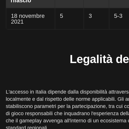
rilascio
18 novembre
5
3
5-3
2021
Legalità de
L'accesso in Italia dipende dalla disponibilità attrave
localmente e dal rispetto delle norme applicabili. Gli 
stabiliscono parametri per la partecipazione, tra cui co
di gioco responsabili che inquadrano l'esperienza del
che il gameplay avvenga all'interno di un ecosistema co
standard regionali.