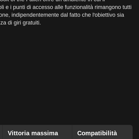
li e i punti di accesso alle funzionalità rimangono tutti
one, indipendentemente dal fatto che l'obiettivo sia
 di giri gratuiti.
Vittoria massima
Compatibilità